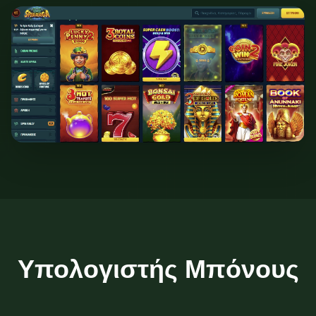
Υπολογιστής Μπόνους