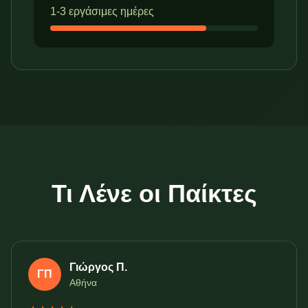
1-3 εργάσιμες ημέρες
Τι Λένε οι Παίκτες
Γιώργος Π.
ΓΠ
Αθήνα