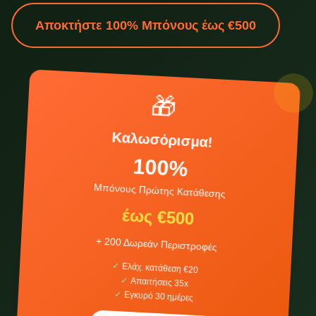
Αποκτήστε 100% Μπόνους έως €500
🎁
Καλωσόρισμα!
100%
Μπόνους Πρώτης Κατάθεσης
έως €500
+ 200 Δωρεάν Περιστροφές
✓
Ελάχ. κατάθεση €20
✓
Απαιτήσεις 35x
✓
Εγκυρό 30 ημέρες