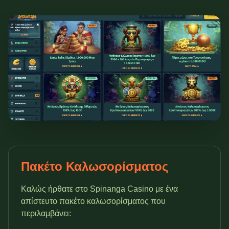
Πακέτο Καλωσορίσματος
Καλώς ήρθατε στο Spinanga Casino με ένα
απίστευτο πακέτο καλωσορίσματος που
περιλαμβάνει: