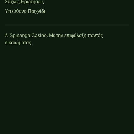
Συχνές Ερωτήσεις
Υπεύθυνο Παιχνίδι
© Spinanga Casino. Με την επιφύλαξη παντός
δικαιώματος.