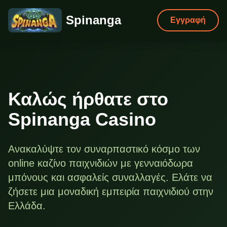
Spinanga
Εγγραφή
Καλώς ήρθατε στο
Spinanga Casino
Ανακαλύψτε τον συναρπαστικό κόσμο των
online καζίνο παιχνιδιών με γενναιόδωρα
μπόνους και ασφαλείς συναλλαγές. Ελάτε να
ζήσετε μια μοναδική εμπειρία παιχνιδιού στην
Ελλάδα.