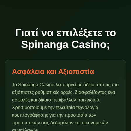
Γιατί να επιλέξετε το
Spinanga Casino;
Ασφάλεια και Αξιοπιστία
Το Spinanga Casino λειτουργεί με άδεια από τις πιο
αξιόπιστες ρυθμιστικές αρχές, διασφαλίζοντας ένα
ασφαλές και δίκαιο περιβάλλον παιχνιδιού.
Χρησιμοποιούμε την τελευταία τεχνολογία
κρυπτογράφησης για την προστασία των
προσωπικών σας δεδομένων και οικονομικών
συναλλαγών.